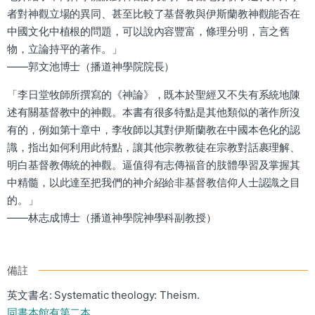
者對神觀立場的異同、甚至比較了基督教與伊斯蘭教神觀能否在
中國文化中植根的問題，可以說內容豐富，條理分明，言之舊
物，立論持平的著作。」
——郭文池博士（播道神學院院長）
「李日堂牧師所撰寫的《神論》，既本於聖經又不失有系統地陳
述有關基督教中的神觀。本書有很多特點是其他類似的著作所沒
有的，例如第十章中，李牧師以其對伊斯蘭教在中國本色化的認
識，指出如何利用此特點，讓其他宗教教徒在宗教對話裹理解、
明白基督教傳統的神觀。逼值得有志傳福音的肢體學習及掌握其
中精髓，以此達至把我們的神介紹給非基督教信仰人士認識之目
的。」
——林志成博士（播道神學院神學科副教授）
備註
英文書名: Systematic theology: Theism.
同書本館有第二本。