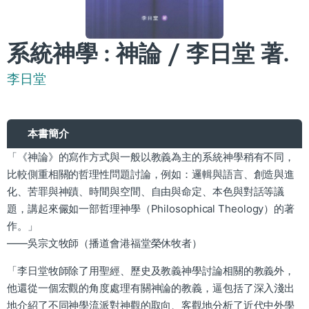
系統神學 : 神論 / 李日堂 著.
李日堂
本書簡介
「《神論》的寫作方式與一般以教義為主的系統神學稍有不同，
比較側重相關的哲理性問題討論，例如：邏輯與語言、創造與進
化、苦罪與神蹟、時間與空間、自由與命定、本色與對話等議
題，講起來儼如一部哲理神學（Philosophical Theology）的著
作。」
——吳宗文牧師（播道會港福堂榮休牧者）
「李日堂牧師除了用聖經、歷史及教義神學討論相關的教義外，
他還從一個宏觀的角度處理有關神論的教義，逼包括了深入淺出
地介紹了不同神學流派對神觀的取向、客觀地分析了近代中外學