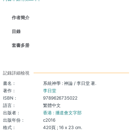
作者簡介
目錄
套書多册
記錄詳細檢視
書名：
系統神學 : 神論 / 李日堂 著.
著作：
李日堂
ISBN：
9789626735022
語言：
繁體中文
出版者：
香港 : 播道會文字部
出版年份：
c2016
格式：
420頁 ; 16 x 23 cm.