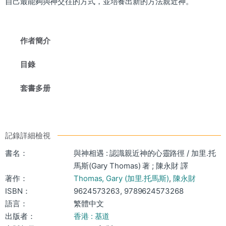
自己最能夠與神交往的方式，並培養出新的方法親近神。
作者簡介
目錄
套書多册
記錄詳細檢視
書名：
與神相遇 : 認識親近神的心靈路徑 / 加里.托
馬斯(Gary Thomas) 著 ; 陳永財 譯
著作：
Thomas, Gary (加里.托馬斯)
,
陳永財
ISBN：
9624573263, 9789624573268
語言：
繁體中文
出版者：
香港 : 基道