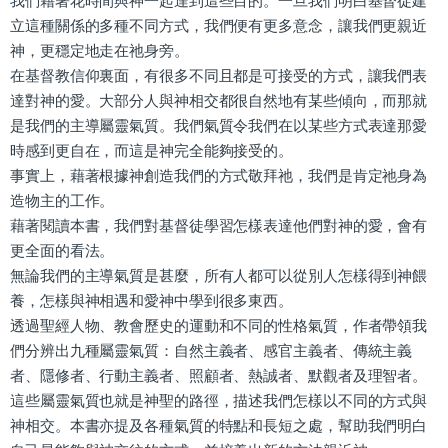
我們藉著花時間與神一起達到這些目的。一旦我們明白基督徒建
立這種關係的多種不同方式，我們便有更多意念，讓我們更親近
神，更穩定地走在祂身旁。
在基督教信仰裏面，有很多不同且都是可接受的方式，讓我們表
達對神的愛。大部分人與神相交都很自然地有某些傾向，而那就
是我們的主導屬靈氣質。我們氣質令我們在以某些方式表達那愛
時感到更自在，而這是神完全能夠接受的。
事實上，藉著根據神創造我們的方式敬拜祂，我們是肯定祂身為
造物主的工作。
藉著閱讀本書，我們對基督徒學習怎樣表達他們對神的愛，會有
更全面的看法。
無論我們的主導氣質是甚麼，所有人都可以從別人怎樣得到神餵
養，怎樣與神相遇和愛神中學到很多東西。
透過聖經人物、教會歷史的運動和不同的性格氣質，作者帶領我
們分辨出九種屬靈氣質：自然主義者、感官主義者、傳統主義
者、隱修者、行動主義者、照顧者、熱誠者、默觀者及理智者。
這些屬靈氣質也就是神聖的路徑，描述我們怎樣以不同的方式與
神相交。本書亦提及各種氣質的特點和長短之處，幫助我們明白