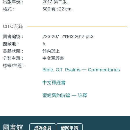
出版年份：
2017. 第二版.
格式：
580 頁 ; 22 cm.
CITC 記錄
圖書編號：
223.207 .Z1163 2017 pt.3
館藏地：
A
書籍狀態：
館內架上
分類主題：
中文釋經書
標籤/主題：
Bible. O.T. Psalms — Commentaries
中文䆁經書
聖經舊約詩篇 — 註釋
圖書館
成為會員
借閱申請