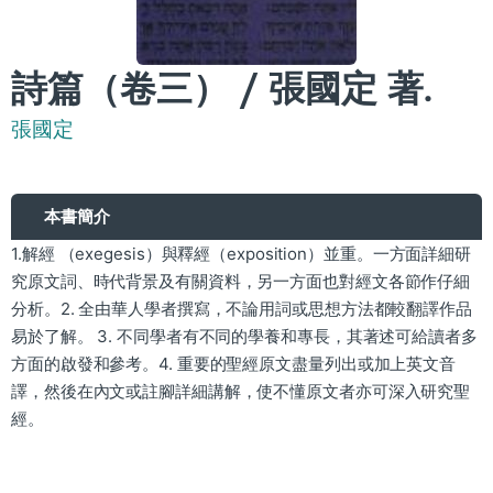
詩篇（卷三） / 張國定 著.
張國定
本書簡介
1.解經 （exegesis）與釋經（exposition）並重。一方面詳細研
究原文詞、時代背景及有關資料，另一方面也對經文各節作仔細
分析。2. 全由華人學者撰寫，不論用詞或思想方法都較翻譯作品
易於了解。 3. 不同學者有不同的學養和專長，其著述可給讀者多
方面的啟發和參考。4. 重要的聖經原文盡量列出或加上英文音
譯，然後在內文或註腳詳細講解，使不懂原文者亦可深入研究聖
經。