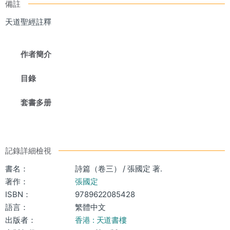
備註
天道聖經註釋
作者簡介
目錄
套書多册
記錄詳細檢視
書名：
詩篇（卷三） / 張國定 著.
著作：
張國定
ISBN：
9789622085428
語言：
繁體中文
出版者：
香港 : 天道書樓