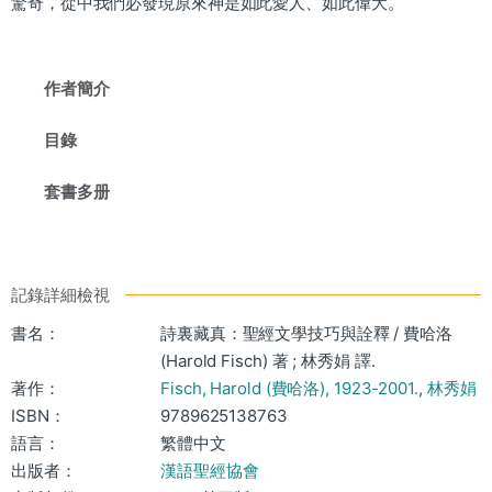
驚奇，從中我們必發現原來神是如此愛人、如此偉大。
作者簡介
目錄
套書多册
記錄詳細檢視
書名：
詩裏藏真：聖經文學技巧與詮釋 / 費哈洛
(Harold Fisch) 著 ; 林秀娟 譯.
著作：
Fisch, Harold (費哈洛), 1923-2001.
,
林秀娟
ISBN：
9789625138763
語言：
繁體中文
出版者：
漢語聖經協會