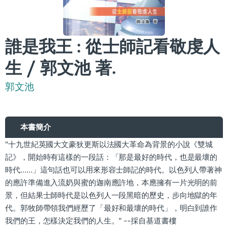
誰是我王 : 從士師記看敬虔人
生 / 郭文池 著.
郭文池
本書簡介
"十九世紀英國大文豪狄更斯以法國大革命為背景的小說《雙城
記》，開始時有這樣的一段話：「那是最好的時代，也是最壞的
時代……」這句話也可以用來形容士師記的時代。以色列人帶著神
的應許準備進入流奶與蜜的迦南應許地，本應擁有一片光明的前
景，但結果士師時代是以色列人一段黑暗的歷史，步向地獄的年
代。郭牧師帶領我們經歷了「最好和最壞的時代」，明白到誰作
我們的王，怎樣決定我們的人生。" --採自基道書樓