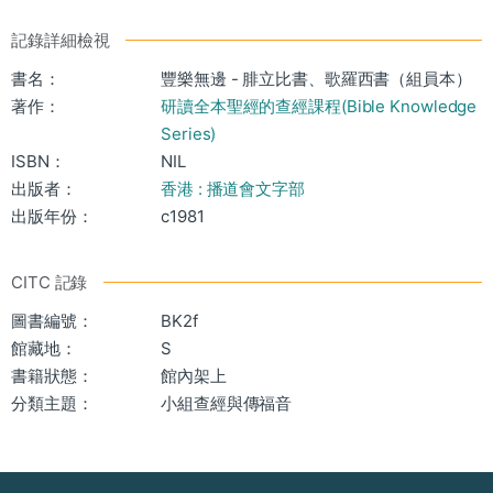
記錄詳細檢視
書名：
豐樂無邊 - 腓立比書、歌羅西書（組員本）
著作：
研讀全本聖經的查經課程(Bible Knowledge
Series)
ISBN：
NIL
出版者：
香港 : 播道會文字部
出版年份：
c1981
CITC 記錄
圖書編號：
BK2f
館藏地：
S
書籍狀態：
館內架上
分類主題：
小組查經與傳福音