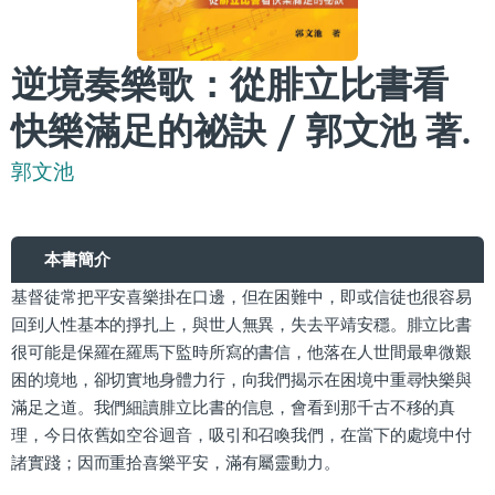
逆境奏樂歌：從腓立比書看
快樂滿足的祕訣 / 郭文池 著.
郭文池
本書簡介
基督徒常把平安喜樂掛在口邊，但在困難中，即或信徒也很容易
回到人性基本的掙扎上，與世人無異，失去平靖安穩。腓立比書
很可能是保羅在羅馬下監時所寫的書信，他落在人世間最卑微艱
困的境地，卻切實地身體力行，向我們揭示在困境中重尋快樂與
滿足之道。我們細讀腓立比書的信息，會看到那千古不移的真
理，今日依舊如空谷迴音，吸引和召喚我們，在當下的處境中付
諸實踐；因而重拾喜樂平安，滿有屬靈動力。