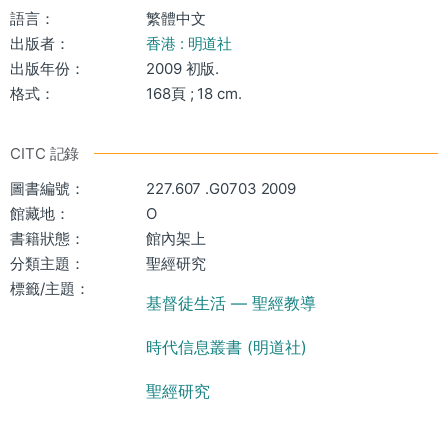
語言：
繁體中文
出版者：
香港 : 明道社
出版年份：
2009 初版.
格式：
168頁 ; 18 cm.
CITC 記錄
圖書編號：
227.607 .G0703 2009
館藏地：
O
書籍狀態：
館內架上
分類主題：
聖經研究
標籤/主題：
基督徒生活 — 聖經教導
時代信息叢書 (明道社)
聖經研究