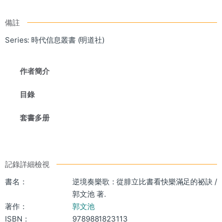
備註
Series: 時代信息叢書 (明道社)
作者簡介
目錄
套書多册
記錄詳細檢視
書名：
逆境奏樂歌：從腓立比書看快樂滿足的祕訣 /
郭文池 著.
著作：
郭文池
ISBN：
9789881823113