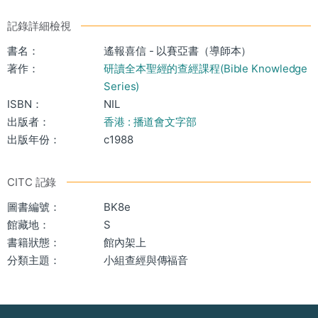
記錄詳細檢視
書名：
遙報喜信 - 以賽亞書（導師本）
著作：
研讀全本聖經的查經課程(Bible Knowledge
Series)
ISBN：
NIL
出版者：
香港 : 播道會文字部
出版年份：
c1988
CITC 記錄
圖書編號：
BK8e
館藏地：
S
書籍狀態：
館內架上
分類主題：
小組查經與傳福音