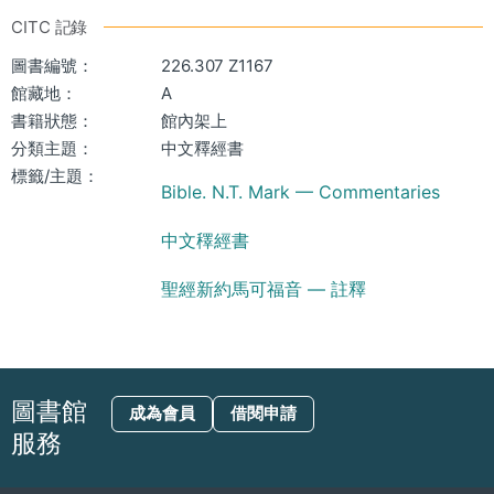
CITC 記錄
圖書編號：
226.307 Z1167
館藏地：
A
書籍狀態：
館內架上
分類主題：
中文釋經書
標籤/主題：
Bible. N.T. Mark — Commentaries
中文䆁經書
聖經新約馬可福音 — 註釋
圖書館
成為會員
借閱申請
服務