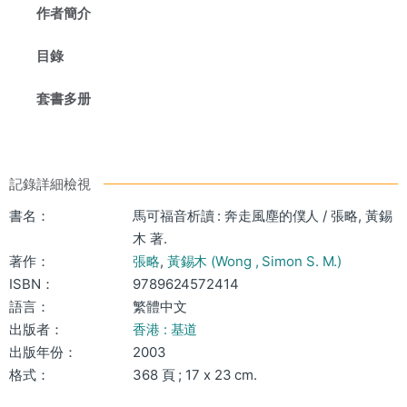
作者簡介
目錄
套書多册
記錄詳細檢視
書名：
馬可福音析讀 : 奔走風塵的僕人 / 張略, 黃錫
木 著.
著作：
張略
,
黃錫木 (Wong , Simon S. M.)
ISBN：
9789624572414
語言：
繁體中文
出版者：
香港 : 基道
出版年份：
2003
格式：
368 頁 ; 17 x 23 cm.