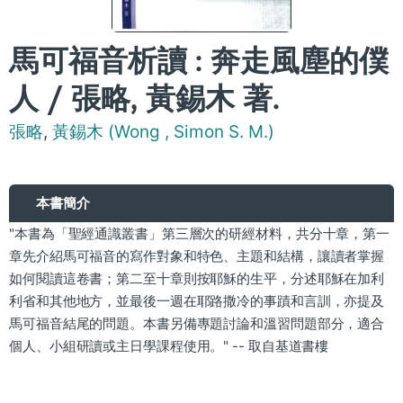
馬可福音析讀 : 奔走風塵的僕
人 / 張略, 黃錫木 著.
張略
,
黃錫木 (Wong , Simon S. M.)
本書簡介
"本書為「聖經通識叢書」第三層次的研經材料，共分十章，第一
章先介紹馬可福音的寫作對象和特色、主題和結構，讓讀者掌握
如何閱讀這卷書；第二至十章則按耶穌的生平，分述耶穌在加利
利省和其他地方，並最後一週在耶路撒冷的事蹟和言訓，亦提及
馬可福音結尾的問題。本書另備專題討論和溫習問題部分，適合
個人、小組研讀或主日學課程使用。" -- 取自基道書樓