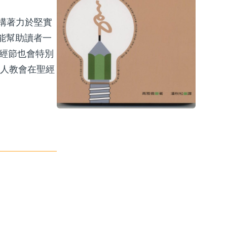
構著力於堅實
能幫助讀者一
的經節也會特別
華人教會在聖經