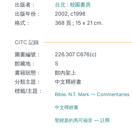
出版者：
台北 : 校園書房
出版年份：
2002, c1998
格式：
368 頁 ; 15 x 21 cm.
CITC 記錄
圖書編號：
226.307 C676(c)
館藏地：
S
書籍狀態：
館內架上
分類主題：
中文釋經書
標籤/主題：
Bible. N.T. Mark — Commentaries
中文䆁經書
聖經新約馬可福音 — 註釋