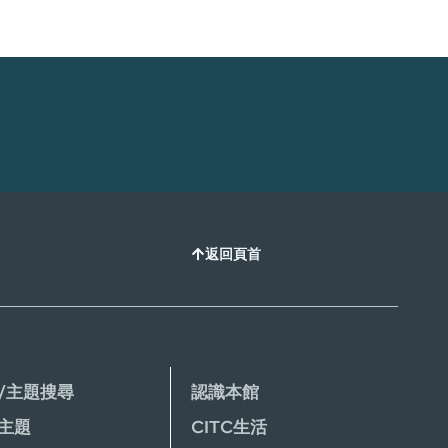
返回頁首
/主題搜尋
認識本館
主題
CITC生活