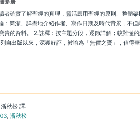
書多册
讀者確實了解聖經的真理，靈活應用聖經的原則。整體架
導論：簡潔、詳盡地介紹作者、寫作日期及時代背景，不但
貴的資料。 2.註釋：按主題分段，逐節詳解；較難懂
系列自出版以來，深獲好評，被喻為「無價之寶」，值得
 ; 潘秋松 譯.
003
,
潘秋松