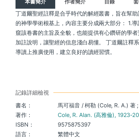
本書簡介
作者簡介
目錄
套
丁道爾聖經註釋是合乎時代的解經叢書，旨在幫助
的神學學術根基上，內容主要分成兩大部分： 1.
窺該卷書的主旨及全貌，也能提供有心鑽研的學者寶
加註說明，讓聖經的信息淺白易懂。 丁道爾註釋
導讀上推廣使用，建立良好的讀經習慣。
記錄詳細檢視
書名：
馬可福音 / 柯勒 (Cole, R. A.) 著
著作：
Cole, R. Alan. (高雅倫), 1923-2
ISBN：
9575875397
語言：
繁體中文