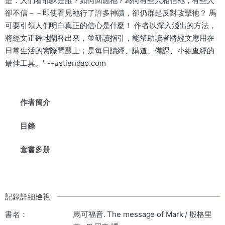
是：人們看耶穌是誰？如何回應祂？為何有些人相信祂，有些人
卻不信－－即使看見祂行了許多神蹟，卻仍群起反對攻擊祂？ 馬
可要引領人們明白真正的信心是什麼！ 作者以深入淺出的方法，
將經文正確地闡釋出來，並研讀指引，能幫助讀者將經文應用在
日常生活的實際問題上；是每日讀經、講道、備課、小組查經的
最佳工具。" --ustiendao.com
作者簡介
目錄
套書多册
記錄詳細檢視
書名：
馬可福音. The message of Mark / 殷格里