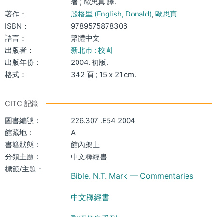
著 ; 歐思真 譯.
著作：
殷格里 (English, Donald)
,
歐思真
ISBN：
9789575878306
語言：
繁體中文
出版者：
新北市 : 校園
出版年份：
2004. 初版.
格式：
342 頁 ; 15 x 21 cm.
CITC 記錄
圖書編號：
226.307 .E54 2004
館藏地：
A
書籍狀態：
館內架上
分類主題：
中文釋經書
標籤/主題：
Bible. N.T. Mark — Commentaries
中文䆁經書