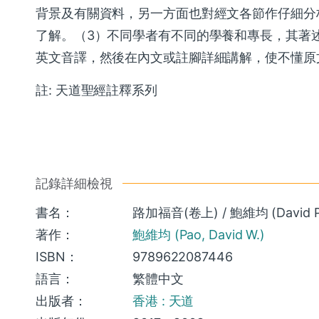
背景及有關資料，另一方面也對經文各節作仔細分
了解。（3）不同學者有不同的學養和專長，其著
英文音譯，然後在內文或註腳詳細講解，使不懂原
註: 天道聖經註釋系列
記錄詳細檢視
書名：
路加福音(卷上) / 鮑維均 (David P
著作：
鮑維均 (Pao, David W.)
ISBN：
9789622087446
語言：
繁體中文
出版者：
香港 : 天道