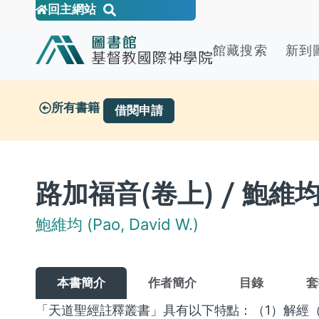
回主網站
館藏搜索
新到
所有書籍
借閱申請
路加福音(卷上) / 鮑維均 (
鮑維均 (Pao, David W.)
本書簡介
作者簡介
目錄
套
「天道聖經註釋叢書」具有以下特點：（1）解經（exe