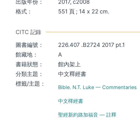
出版年份：
2017, c2008
格式：
551 頁 ; 14 x 22 cm.
CITC 記錄
圖書編號：
226.407 .B2724 2017 pt.1
館藏地：
A
書籍狀態：
館內架上
分類主題：
中文釋經書
標籤/主題：
Bible. N.T. Luke — Commentaries
中文䆁經書
聖經新約路加福音 — 註釋