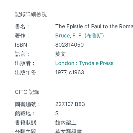
記錄詳細檢視
書名：
The Epistle of Paul to the Roman
著作：
Bruce, F. F. (布魯斯)
ISBN：
802814050
語言：
英文
出版者：
London : Tyndale Press
出版年份：
1977, c1963
CITC 記錄
圖書編號：
227.107 B83
館藏地：
S
書籍狀態：
館內架上
分類主題：
英文釋經書