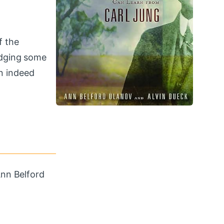
f the
edging some
n indeed
Ann Belford