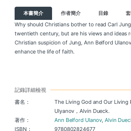
本書簡介
作者簡介
目錄
套
Why should Christians bother to read Carl Jun
twentieth century, but are his views and ideas 
Christian suspicion of Jung, Ann Belford Ulano
enhance the life of faith.
記錄詳細檢視
書名：
The Living God and Our Living 
Ulyanov，Alvin Dueck.
著作：
Ann Belford Ulanov
,
Alvin Duec
ISBN：
9780802824677