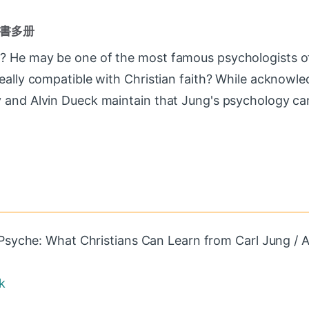
書多册
g? He may be one of the most famous psychologists o
really compatible with Christian faith? While acknowl
v and Alvin Dueck maintain that Jung's psychology ca
Psyche: What Christians Can Learn from Carl Jung / 
k