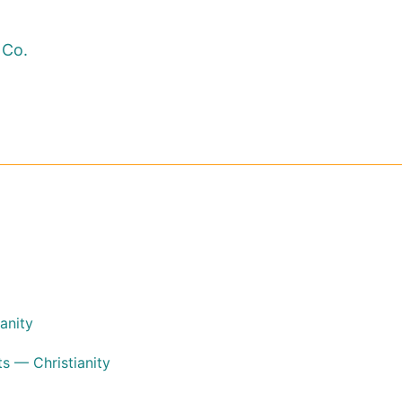
 Co.
anity
ts — Christianity