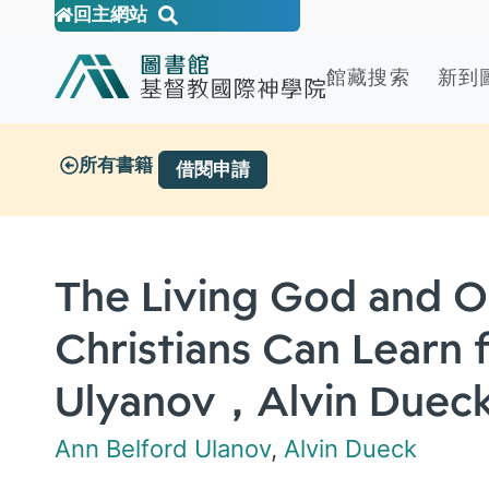
回主網站
館藏搜索
新到
所有書籍
借閱申請
The Living God and O
Christians Can Learn 
Ulyanov，Alvin Dueck
Ann Belford Ulanov
,
Alvin Dueck