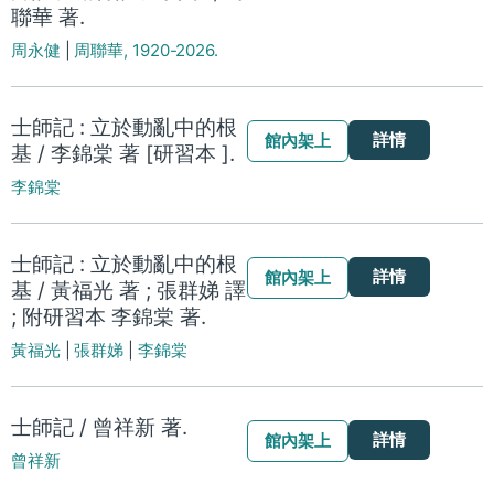
聯華 著.
周永健
|
周聯華, 1920-2026.
士師記 : 立於動亂中的根
詳情
館內架上
基 / 李錦棠 著 [研習本 ].
李錦棠
士師記 : 立於動亂中的根
詳情
館內架上
基 / 黃福光 著 ; 張群娣 譯
; 附研習本 李錦棠 著.
黃福光
|
張群娣
|
李錦棠
士師記 / 曾祥新 著.
詳情
館內架上
曾祥新