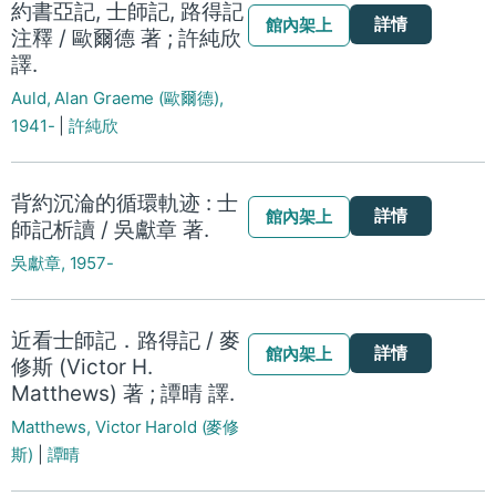
約書亞記, 士師記, 路得記
詳情
館內架上
注釋 / 歐爾德 著 ; 許純欣
譯.
Auld, Alan Graeme (歐爾德),
1941-
|
許純欣
背約沉淪的循環軌迹 : 士
詳情
館內架上
師記析讀 / 吳獻章 著.
吳獻章, 1957-
近看士師記．路得記 / 麥
詳情
館內架上
修斯 (Victor H.
Matthews) 著 ; 譚晴 譯.
Matthews, Victor Harold (麥修
斯)
|
譚晴