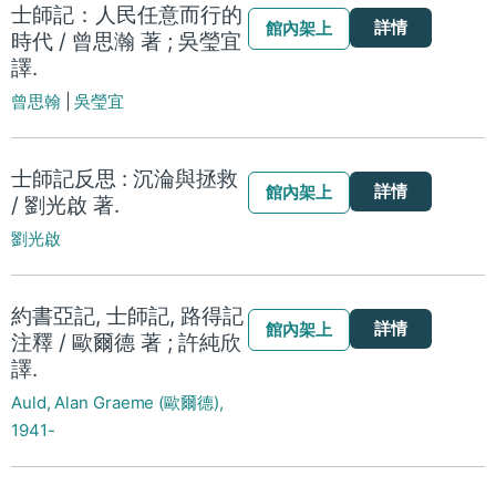
士師記：人民任意而行的
詳情
館內架上
時代 / 曾思瀚 著 ; 吳瑩宜
譯.
曾思翰
|
吳瑩宜
士師記反思 : 沉淪與拯救
詳情
館內架上
/ 劉光啟 著.
劉光啟
約書亞記, 士師記, 路得記
詳情
館內架上
注釋 / 歐爾德 著 ; 許純欣
譯.
Auld, Alan Graeme (歐爾德),
1941-