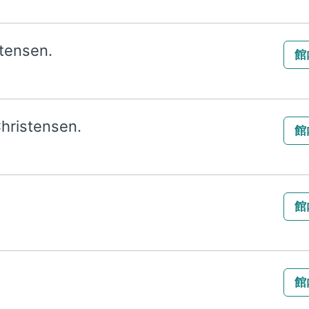
stensen.
館
hristensen.
館
館
館