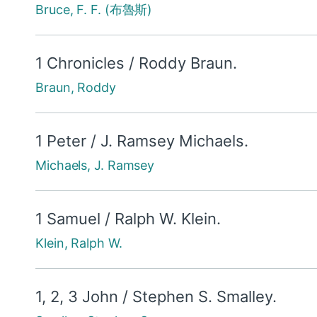
Bruce, F. F. (布魯斯)
1 Chronicles / Roddy Braun.
Braun, Roddy
1 Peter / J. Ramsey Michaels.
Michaels, J. Ramsey
1 Samuel / Ralph W. Klein.
Klein, Ralph W.
1, 2, 3 John / Stephen S. Smalley.