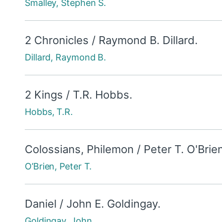
Smalley, Stephen S.
2 Chronicles / Raymond B. Dillard.
Dillard, Raymond B.
2 Kings / T.R. Hobbs.
Hobbs, T.R.
Colossians, Philemon / Peter T. O'Brien
O’Brien, Peter T.
Daniel / John E. Goldingay.
Goldingay, John