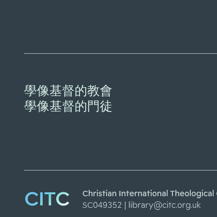
Jeremiah 1-25 / Peter C. Craigies, Page 
Jr. Drinkard, Joel F.
|
Kelley, Page H.
|
Craigies, 
Jeremiah 26-52 / Gerald L. Keown, Pa
Smothers.
Smothers, Thomas G.
|
Scalise, Pamela J.
|
Keow
Job 21-37 / David J. A. Clines.
Clines, David J.A.
Joshua / Trent C. Butler.
Butler. Trent C.