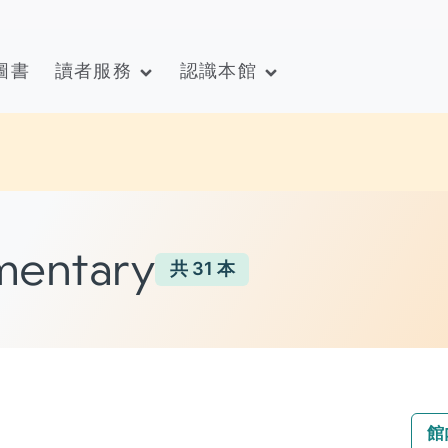
圖書
讀者服務
認識本館
mentary
共
31
本
館