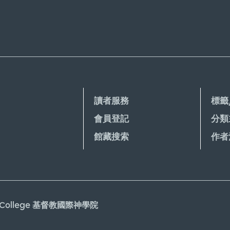
H. Kelley, Joel F. Drinkard, JR.
館
Peter C.
mela J. Scalise and Thomas G.
館
n, Gerald L.
館
館