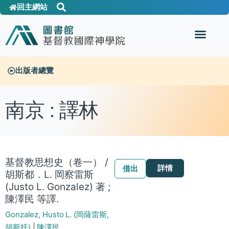
回主網站
出版者總覽
南京 : 譯林
基督教思想史（卷一） /
詳情
借出
胡斯都．L. 岡察雷斯
(Justo L. Gonzalez) 著 ;
陳澤民 等譯.
Gonzalez, Husto L. (岡薩雷斯,
胡斯托)
|
陳澤民