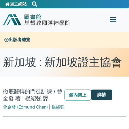
回主網站
出版者總覽
新加坡 : 新加坡證主協會
徹底翻轉的門徒訓練 / 曾
詳情
館內架上
金發 著 ; 楊紹強 譯.
曾金發 (Edmund Chan)
|
楊紹強