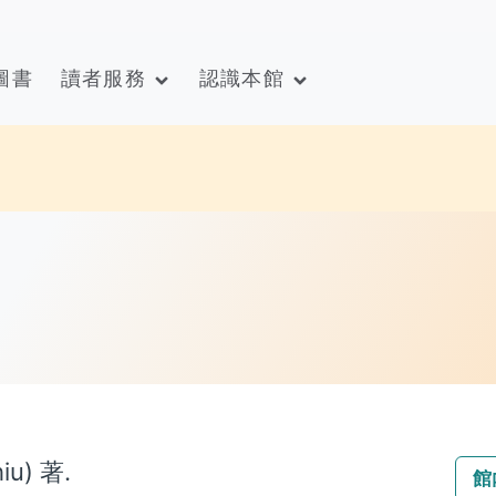
圖書
讀者服務
認識本館
u) 著.
館