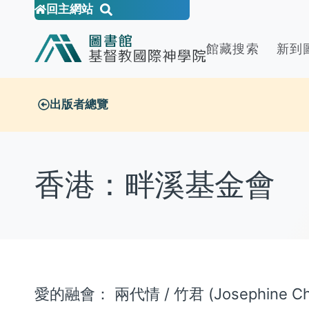
回主網站
館藏搜索
新到
出版者總覽
香港：畔溪基金會
愛的融會： 兩代情 / 竹君 (Josephine Chi