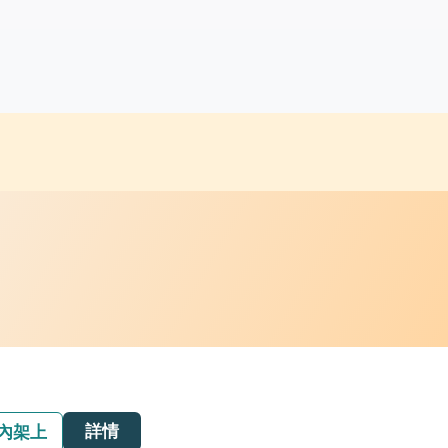
詳情
內架上