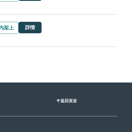
詳情
內架上
返回頁首