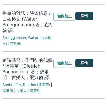
生命的對話：詩篇信息 /
詳情
館內架上
白如格文 (Walter
Brueggemann) 著 ; 范約
翰 譯.
Brueggemann, Walter (白如格
文)
|
范約翰
追隨基督：作門徒的代價
詳情
館內架上
/ 潘霍華（Dietrich
Bonhoeffer）著；鄧肇
明，古樂人，梁淑儀 譯.
Bonhoeffer, Dietrich (潘霍華)
|
梁淑儀
|
古樂人
|
鄧肇明