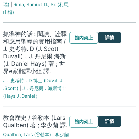
瑞)
|
Rima, Samuel D., Sr. (利馬,
山姆)
抓準神的話 : 閱讀、詮釋
詳情
館內架上
和應用聖經的實用指南 /
J. 史考特. D (J. Scott
Duvall)，J. 丹尼爾.海斯
(J. Daniel Hays) 著 ; 世
界e家翻譯小組 譯.
J．史考特．D 博士 (Duvall J
.Scott )
|
J．丹尼爾．海斯博士
(Hays J .Daniel）
教會歷史 / 谷勒本 (Lars
詳情
館內架上
Qualben) 著 ; 李少蘭 譯.
Qualben, Lars (谷勒本)
|
李少蘭