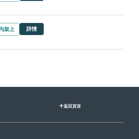
詳情
內架上
返回頁首