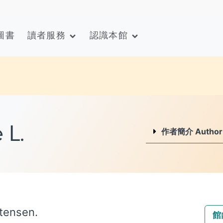
圖書
讀者服務
認識本館
 L.
作者簡介 Author I
stensen.
館