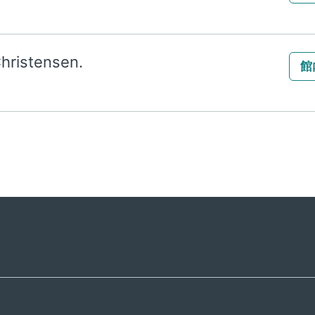
hristensen.
館