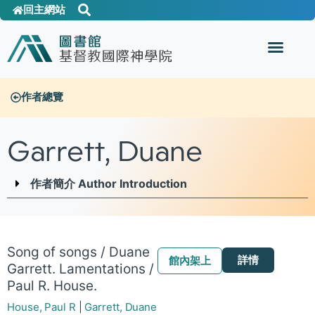
回主網站
作者總覽
Garrett, Duane
作者簡介 Author Introduction
Song of songs / Duane
詳情
館內架上
Garrett. Lamentations /
Paul R. House.
House, Paul R
|
Garrett, Duane